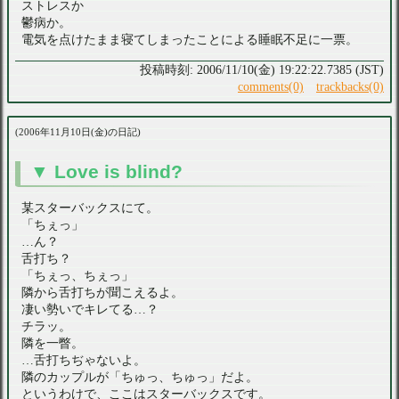
ストレスか
鬱病か。
電気を点けたまま寝てしまったことによる睡眠不足に一票。
2006/11/10(金) 19:22:22.7385 (JST)
comments(0)
trackbacks(0)
2006年11月10日(金)の日記
Love is blind?
某スターバックスにて。
「ちぇっ」
…ん？
舌打ち？
「ちぇっ、ちぇっ」
隣から舌打ちが聞こえるよ。
凄い勢いでキレてる…？
チラッ。
隣を一瞥。
…舌打ちぢゃないよ。
隣のカップルが「ちゅっ、ちゅっ」だよ。
というわけで、ここはスターバックスです。