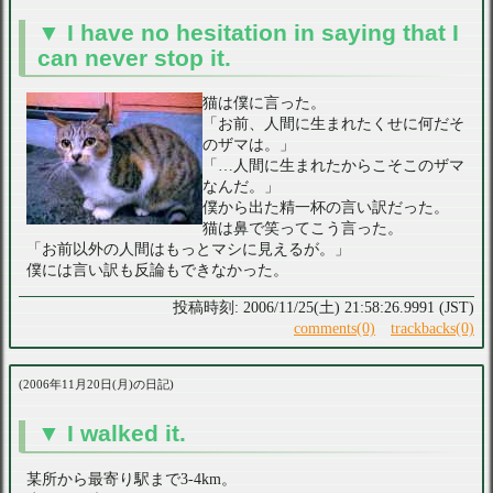
I have no hesitation in saying that I
can never stop it.
猫は僕に言った。
「お前、人間に生まれたくせに何だそ
のザマは。」
「…人間に生まれたからこそこのザマ
なんだ。」
僕から出た精一杯の言い訳だった。
猫は鼻で笑ってこう言った。
「お前以外の人間はもっとマシに見えるが。」
僕には言い訳も反論もできなかった。
2006/11/25(土) 21:58:26.9991 (JST)
comments(0)
trackbacks(0)
2006年11月20日(月)の日記
I walked it.
某所から最寄り駅まで3-4km。