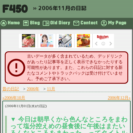
F450
2006年11月の日記
Home
Blog
Old Diary
Contact
My Page
古いデータが多く含まれているため、デッドリンク
があったり記事等を正しく表示できなかったりする
可能性があります。また、これらの日記に対する新
たなコメントやトラックバックは受け付けていませ
ん。予めご了承下さい。
昔の日記
2006年
11月
2006年10月
2006年12月
2006年11月01日(水)の日記
今日は朝早くから色んなところをまわ
って塩分控えめの昼食後に午後はまたい
ろんなところをまわった…ってタイトル