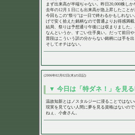
まず出来高が半端ぢゃない。昨日20,000株しかな
去年の12月１日にも出来高が急上昇したことがあ
今回もこの“祭り”は一日で終わるかもしれな
げで安く拾えた銘柄なので普通よりお得感満載
結局、祭りは予想通り午後には収まりました。
なんというか、すごい仕手臭い。だって前日や
普段はこういう訳の分からない銘柄には手を出
そしてオチはない。
2006年02月02日(木)の日記
今日は「特ダネ！」を見る
温故知新とはノスタルジーに浸ることではない
現実を見てない人間に夢を見る資格はないので
ねぇ、小倉さん。