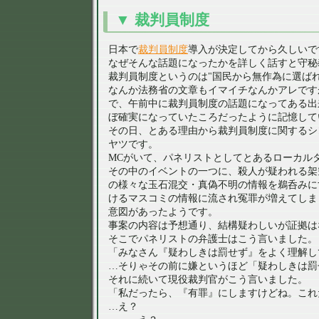
裁判員制度
日本で
裁判員制度
導入が決定してから久しいで
なぜそんな話題になったかを詳しく話すと守秘
裁判員制度というのは
国民から無作為に選ば
なんか法務省の文章もイマイチなんかアレです
で、午前中に裁判員制度の話題になってある出来
ぼ確実になっていたころだったように記憶して
その日、とある理由から裁判員制度に関するシ
ヤツです。
MCがいて、パネリストとしてとあるローカル
その中のイベントの一つに、殺人が疑われる架
の様々な玉石混交・真偽不明の情報を鵜呑みに
けるマスコミの情報に流され冤罪が増えてしま
意図があったようです。
事案の内容は予想通り、結構疑わしいが証拠は
そこでパネリストの弁護士はこう言いました。
「みなさん『疑わしきは罰せず』をよく理解し
…そりゃその前に嫌というほど「疑わしきは罰
それに続いて現役裁判官がこう言いました。
「私だったら、『有罪』にしますけどね。これ
…え？