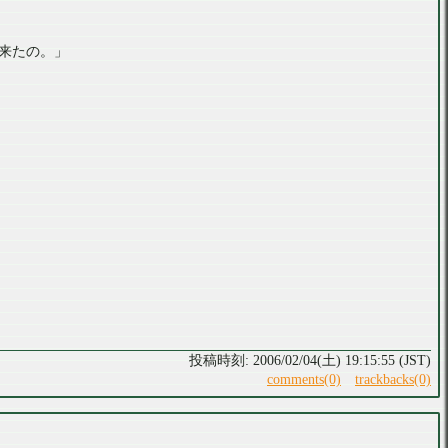
来たの。」
2006/02/04(土) 19:15:55 (JST)
comments(0)
trackbacks(0)