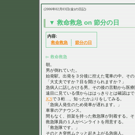
2006年02月03日(金)の日記
救命救急 on 節分の日
救命救急
節分の日
救命救急
朝。
男が倒れていた。
始発駅。出発を３分後に控えた電車の中。その
「大丈夫ですか？目を開けられますか？」
急病人に話しかける男。その後の言動から医療
遠目に見ている僕からははっきりとは確認はで
JCS
で３桁…。知ったかぶりをしてみる。
「急病人発生のため発車が遅れます。」
車掌のアナウンス。
間もなく、担架を持った救急隊が到着する。そ
救急隊員の１人がペンライトを用意する。
「救急隊です。」
そのとき突然ムクッと起き上がる急病人。