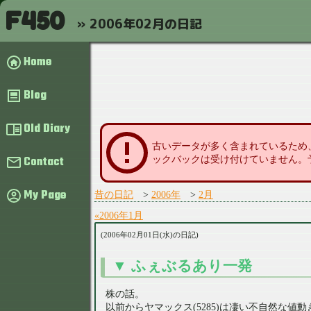
F450
2006年02月の日記
Home
Blog
Old Diary
古いデータが多く含まれているため
Contact
ックバックは受け付けていません。
My Page
昔の日記
2006年
2月
2006年1月
2006年02月01日(水)の日記
ふぇぶるあり一発
株の話。
以前からヤマックス(5285)は凄い不自然な