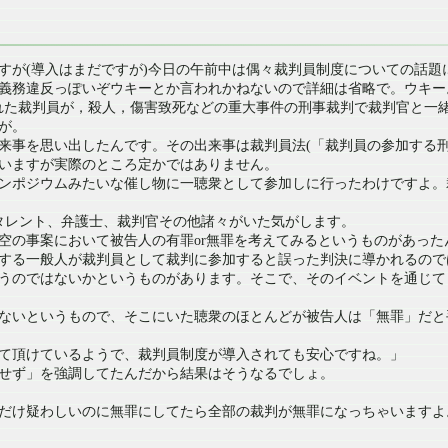
すが(導入はまだですが)今日の午前中は偶々裁判員制度についての話題
義務違反っぽいぞウキーとか言われかねないので詳細は省略で。ウキー
れた裁判員が，殺人，傷害致死などの重大事件の刑事裁判で裁判官と一
が。
事を思い出したんです。その出来事は裁判員法(「裁判員の参加する刑事裁判
いますが実際のところ定かではありません。
ンポジウムみたいな催し物に一聴衆として参加しに行ったわけですよ。
タレント、弁護士、裁判官その他諸々がいた気がします。
空の事案において被告人の有罪or無罪を考えてみるというものがあっ
する一般人が裁判員として裁判に参加すると誤った判決に導かれるので
うのではないかというものがあります。そこで、そのイベントを通じて
ないというもので、そこにいた聴衆のほとんどが被告人は「無罪」だと
て頂けているようで、裁判員制度が導入されても安心ですね。」
せず」を強調してたんだから結果はそうなるでしょ。
だけ疑わしいのに無罪にしてたら全部の裁判が無罪になっちゃいますよ