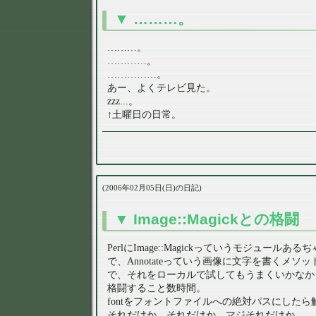
………。
………。
…………。
……………。
あー、よくテレビ見た。
zzz...。
↑土曜日の日常。
2006年02月05日(日)の日記
Image::Magickとの格闘
PerlにImage::Magickっていうモジュールあ
で、Annotateっていう画像に文字を書くメ
で、それをローカルで試してもうまくいかなか
格闘すること数時間。
fontをフォントファイルへの絶対パスにしたら
それだけか。それだけか。マジそれだけか。