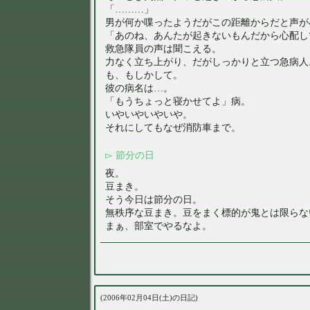
「………」
男が何か喋ったようだがこの距離からだと声が
「あのね、あんたが起きないもんだから心配し
救急隊員の声は聞こえる。
力なく立ち上がり、だがしっかりと立つ急病人
も、もしかして。
彼の病名は…。
「もうちょっと寝かせてよ」病。
いやいやいやいや。
それにしてもなぜ消防車まで。
節分の日
夜。
豆まき。
そう今日は節分の日。
無秩序な豆まき。豆をまく標的が鬼とは限らな
まぁ、部室でやるなよ。
2006年02月04日(土)の日記