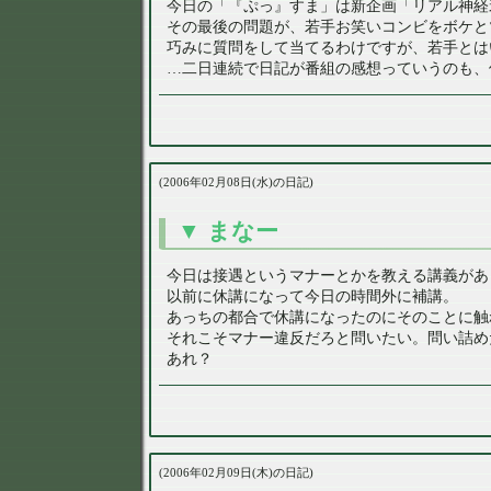
今日の「『ぷっ』すま」は新企画「リアル神経
その最後の問題が、若手お笑いコンビをボケと
巧みに質問をして当てるわけですが、若手とは
…二日連続で日記が番組の感想っていうのも、
2006年02月08日(水)の日記
まなー
今日は接遇というマナーとかを教える講義があ
以前に休講になって今日の時間外に補講。
あっちの都合で休講になったのにそのことに触
それこそマナー違反だろと問いたい。問い詰め
あれ？
2006年02月09日(木)の日記