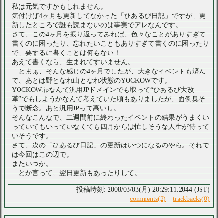
私は元気ですかもしれません。
気付けば4ヶ月も更新してなかった「ひあるび日記」ですが、更
新したところで誰も読まないのは事実でアレなんです。
さて、この4ヶ月を振り返ってみれば、色々なことがありすぎて
書くのに困ったり、忘れたいこともありすぎて書くのに困ったり
で、要するに書くことは何もない！
あえて書くなら、生まれてすいません。
…とまぁ、そんな感じの4ヶ月でしたが、大きなイベントも済ん
で、あとは野となれ山となれ状態のYOCKOWです。
YOCKOW.jpなんて汎用JPドメインでも取って“ひあるび大改
革”でもしようかなんて考えていた頃もありましたが、面倒臭そ
うで断念。あと汎用JPって高いし。
そんなこんなで、二週間前に終わったイベントの結果がうまくい
っていてもいっていなくても四月からは忙しそうな人生が待って
いそうです。
さて、次の「ひあるび日記」の更新はいつになるのやら。それで
は今回はこの辺で。
またいつか。
…とか言って、翌日更新もあったりして。
2008/03/03(月) 20:29:11.2044 (JST)
comments(2)
trackbacks(0)