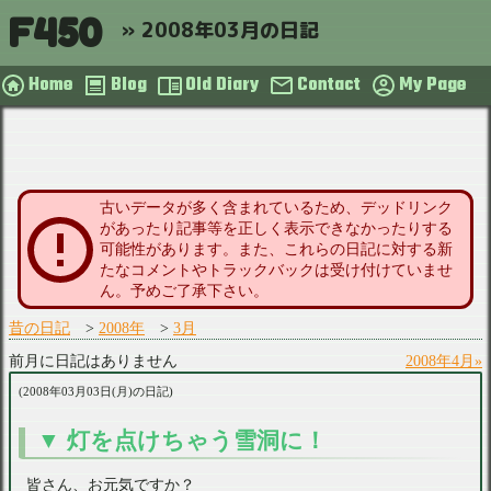
F450
2008年03月の日記
Home
Blog
Old Diary
Contact
My Page
古いデータが多く含まれているため、デッドリンク
があったり記事等を正しく表示できなかったりする
可能性があります。また、これらの日記に対する新
たなコメントやトラックバックは受け付けていませ
ん。予めご了承下さい。
昔の日記
2008年
3月
前月に日記はありません
2008年4月
2008年03月03日(月)の日記
灯を点けちゃう雪洞に！
皆さん、お元気ですか？