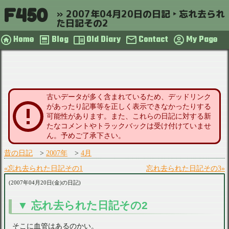
F450
2007年04月20日の日記 ‣ 忘れ去られ
た日記その2
Home
Blog
Old Diary
Contact
My Page
古いデータが多く含まれているため、デッドリンク
があったり記事等を正しく表示できなかったりする
可能性があります。また、これらの日記に対する新
たなコメントやトラックバックは受け付けていませ
ん。予めご了承下さい。
昔の日記
2007年
4月
忘れ去られた日記その1
忘れ去られた日記その3
2007年04月20日(金)の日記
忘れ去られた日記その2
そこに血管はあるのかい。