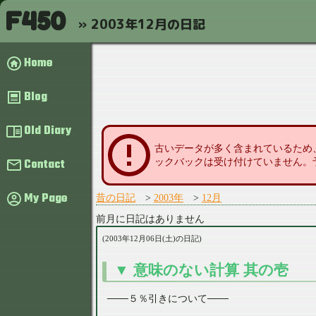
F450
2003年12月の日記
Home
Blog
Old Diary
古いデータが多く含まれているため
Contact
ックバックは受け付けていません。
My Page
昔の日記
2003年
12月
前月に日記はありません
2003年12月06日(土)の日記
意味のない計算 其の壱
───５％引きについて───