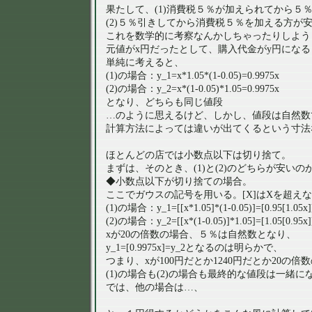
果たして、(1)消費税５％が加えられてから５
(2)５％引きしてから消費税５％を加える方が
これを数学的に考察なんかしちゃったりしよう
元値がx円だったとして、購入代金がy円になるとす
単純に考えると、
(1)の場合：y_1=x*1.05*(1-0.05)=0.9975x
(2)の場合：y_2=x*(1-0.05)*1.05=0.9975x
となり、どちらも同じ値段
…のように思えるけど、しかし、値段は自然数
計算方法によっては違いが出てくるという寸法
ほとんどの店では小数点以下は切り捨て。
まずは、そのとき、(1)と(2)のどちらが安い
◆小数点以下が切り捨ての場合。
ここでガウスの記号を用いる。[X]はXを超え
(1)の場合：y_1=[[x*1.05]*(1-0.05)]=[0.95[1.05x]
(2)の場合：y_2=[[x*(1-0.05)]*1.05]=[1.05[0.95x]
xが20の倍数の場合、５％は自然数となり、
y_1=[0.9975x]=y_2となるのは明らかで、
つまり、xが100円だとか1240円だとか20の
(1)の場合も(2)の場合も最終的な値段は一緒
では、他の場合は…、