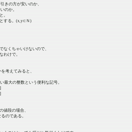
％引きの方が安いのか、
安いのか。
と。
る。(x,y∈Ｎ)
でなくちゃいけないので、
なわけで。
のかを考えてみると、
ない最大の整数という便利な記号。
]
]
倍数の値段の場合、
になるのである。