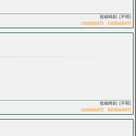
[不明]
comments(0)
trackbacks(0)
[不明]
comments(0)
trackbacks(0)